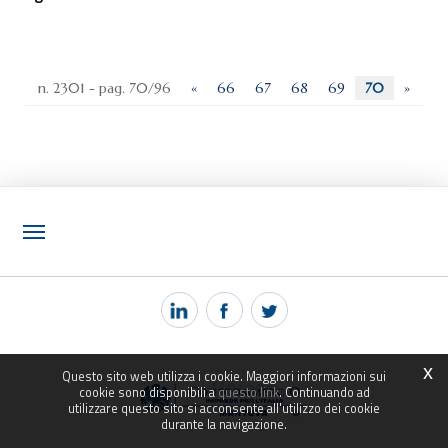
n. 2301 - pag. 70/96
«
66
67
68
69
70
»
NOTIZIE
PEC MANTOVA MAIL
TAG
x
Questo sito web utilizza i cookie. Maggiori informazioni sui
TOP RICERCHE
cookie sono disponibili a
questo link
. Continuando ad
utilizzare questo sito si acconsente all'utilizzo dei cookie
SITEMAP
durante la navigazione.